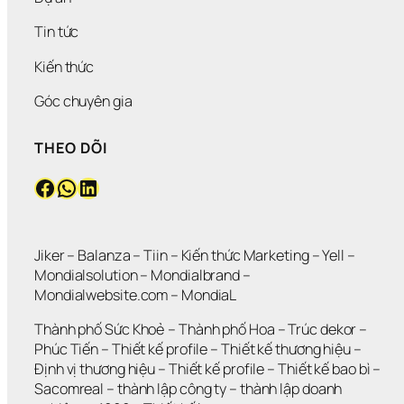
I
K
U 
T
Ề
H
T
?
Tin tức
N 
Ô
Ư 
N
N
Đ
Kiến thức
H
G 
Ú
Ư
L
N
Góc chuyên gia
N
Ớ
G 
G 
N
M
THEO DÕI
V
?
Ứ
Ẫ
C
Facebook
WhatsApp
LinkedIn
N 
?
K
H
Ô
N
Jiker 
– 
Balanza
 – 
Tiin
 – 
Kiến thức Marketing
 – 
Yell
 – 
G 
Mondialsolution
 – 
Mondialbrand
 – 
G
Mondialwebsite.com
 – 
MondiaL
I
Ả
Thành phố Sức Khoẻ
 – 
Thành phố Hoa 
– 
Trúc dekor
 – 
I 
Phúc Tiến 
– 
Thiết kế profile
 – 
Thiết kế thương hiệu
 – 
Q
Định vị thương hiệu 
– 
Thiết kế profile
 – 
Thiết kế bao bì
 – 
U
Sacomreal
 – 
thành lập công ty
 – 
thành lập doanh 
Y