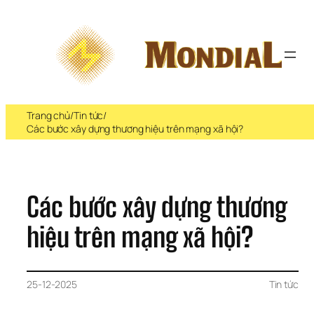
Chuyển 
đến 
phần 
nội 
dung
Trang chủ
/
Tin tức
/
Các bước xây dựng thương hiệu trên mạng xã hội?
Các bước xây dựng thương 
hiệu trên mạng xã hội?
25-12-2025
Tin tức