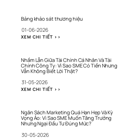
X
Â
Y 
D
Bảng khảo sát thương hiệu
Ự
01-06-2026
N
G 
: 
XEM CHI TIẾT >>
T
B
H
Ả
Ư
N
Ơ
G 
Nhầm Lẫn Giữa Tài Chính Cá Nhân Và Tài 
N
K
Chính Công Ty: Vì Sao SME Có Tiền Nhưng 
G 
Vẫn Không Biết Lời Thật?
H
H
Ả
31-05-2026
I
O 
Ệ
: 
S
XEM CHI TIẾT >>
U 
N
Á
C
H
T 
H
Ầ
T
O 
M 
H
Ngân Sách Marketing Quá Hạn Hẹp Và Kỳ 
C
L
Vọng Ảo: Vì Sao SME Muốn Tăng Trưởng 
Ư
Ô
Nhưng Ngại Đầu Tư Đúng Mức?
Ẫ
Ơ
N
N 
N
30-05-2026
G 
G
G 