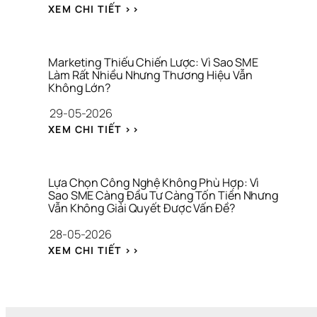
T
: 
I
H
XEM CHI TIẾT >>
Y 
N
Ữ
I
G
G
A 
Ệ
I
Â
T
U
A 
N 
À
Marketing Thiếu Chiến Lược: Vì Sao SME 
C
S
Làm Rất Nhiều Nhưng Thương Hiệu Vẫn 
I 
Không Lớn?
Ô
Á
C
N
C
H
29-05-2026
G 
H 
Í
: 
G
M
N
XEM CHI TIẾT >>
M
I
A
H 
A
A 
R
C
R
V
K
Á 
K
Ị
E
N
Lựa Chọn Công Nghệ Không Phù Hợp: Vì 
E
Sao SME Càng Đầu Tư Càng Tốn Tiền Nhưng 
T
H
Vẫn Không Giải Quyết Được Vấn Đề?
T
I
Â
I
N
N 
28-05-2026
N
G 
V
: 
G 
Q
À 
XEM CHI TIẾT >>
L
T
U
T
Ự
H
Á 
À
A 
I
H
I 
C
Ế
Ạ
C
H
U 
N 
H