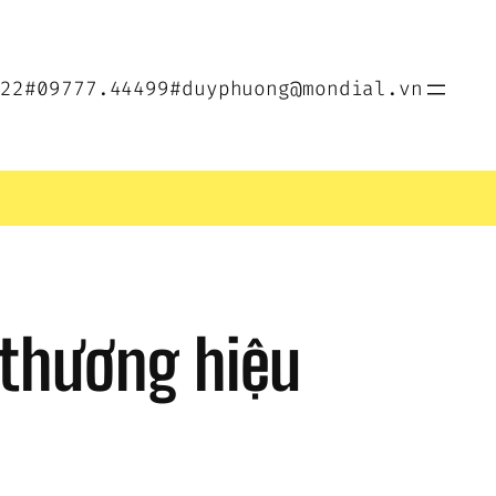
022
#09777.44499
#duyphuong@mondial.vn
thương hiệu 