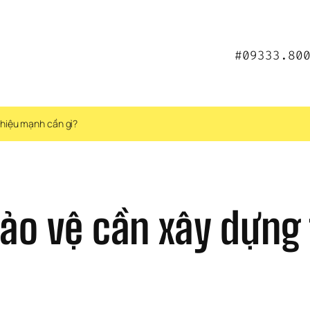
#09333.80
 hiệu mạnh cần gì?
bảo vệ cần xây dựng 