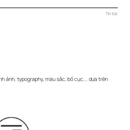
Tin tức
ình ảnh, typography, màu sắc, bố cục,… dựa trên 