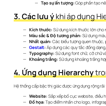
Tạo sự ấn tượng:
Góp phần tạo nên
3. Các lưu ý 
khi áp dụng
Hi
Kích thước:
Sử dụng kích thước lớn cho n
Màu sắc & Độ tương phản:
Sử dụng màu 
Nhất quán:
Các biểu tượng quen thuộc, p
Gestalt
:
Áp dụng các quy tắc đồng dạng, 
Typography:
Sử dụng font chữ, cỡ chữ và
Khoảng trắng:
Sử dụng khoảng trắng hợp
4. Ứng dụng Hierarchy
 tr
Hệ thống cấp bậc thị giác được ứng dụng rộng rãi t
Website:
Sắp xếp bố cục website, điều hư
Đồ họa:
Tạo điểm nhấn cho logo, infograph