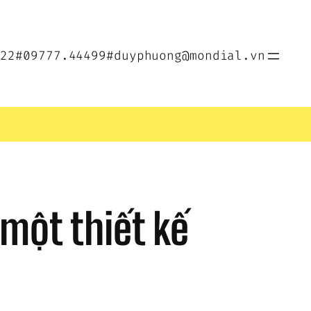
022
#09777.44499
#duyphuong@mondial.vn
một thiết kế 