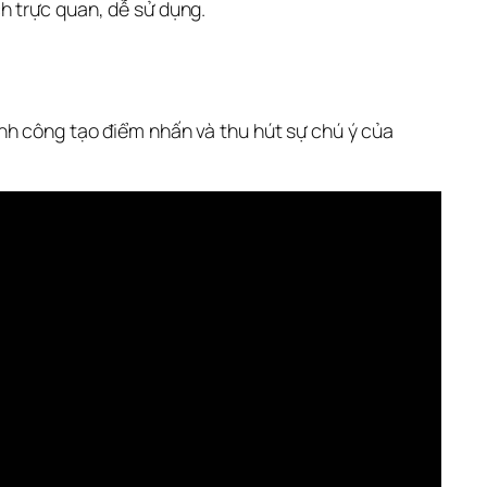
h trực quan, dễ sử dụng.
nh công tạo điểm nhấn và thu hút sự chú ý của 