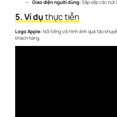
Giao diện người dùng:
Sắp xếp các nút l
5. Ví dụ 
thực tiễn
Logo Apple:
 Nổi tiếng với hình ảnh quả táo khuy
khách hàng. 