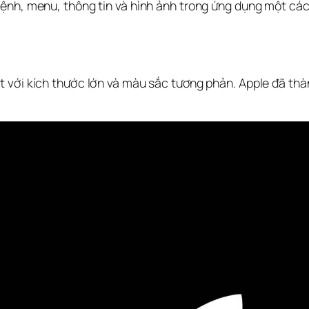
ệnh, menu, thông tin và hình ảnh trong ứng dụng một các
ết với kích thước lớn và màu sắc tương phản. Apple đã thà