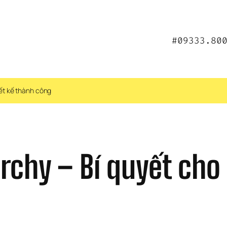
#09333.80
ết kế thành công
chy – Bí quyết cho 