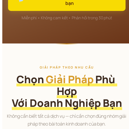
bạn
Miễn phí • Không cam kết • Phản hồi trong 30 phút
GIẢI PHÁP THEO NHU CẦU
Chọn 
Giải Pháp
 Phù 
Hợp
Với Doanh Nghiệp Bạn
Không cần biết tất cả dịch vụ — chỉ cần chọn đúng nhóm giải 
pháp theo bài toán kinh doanh của bạn.