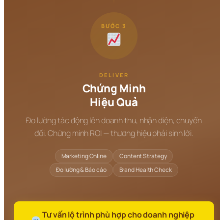
BƯỚC 3
DELIVER
Chứng Minh
Hiệu Quả
Đo lường tác động lên doanh thu, nhận diện, chuyển
đổi. Chứng minh ROI — thương hiệu phải sinh lời.
Marketing Online
Content Strategy
Đo lường & Báo cáo
Brand Health Check
 Tư vấn lộ trình phù hợp cho doanh nghiệp 