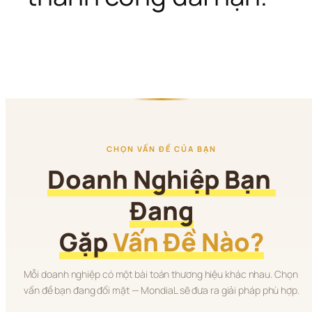
CHỌN VẤN ĐỀ CỦA BẠN
Doanh Nghiệp Bạn 
Đang
Gặp 
Vấn Đề Nào?
Mỗi doanh nghiệp có một bài toán thương hiệu khác nhau. Chọn 
vấn đề bạn đang đối mặt — MondiaL sẽ đưa ra giải pháp phù hợp.