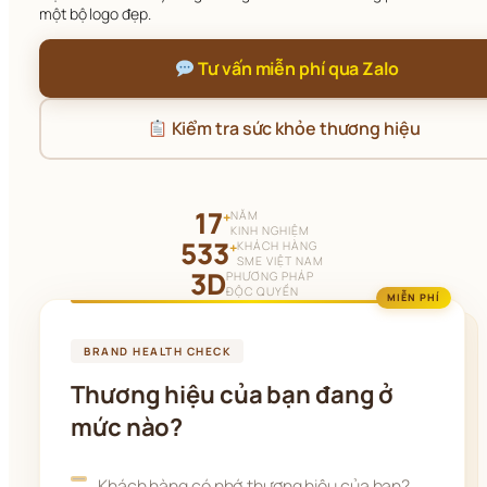
một bộ logo đẹp.
 Tư vấn miễn phí qua Zalo
 Kiểm tra sức khỏe thương hiệu
17
NĂM
+
KINH NGHIỆM
533
KHÁCH HÀNG
+
SME VIỆT NAM
3D
PHƯƠNG PHÁP
ĐỘC QUYỀN
MIỄN PHÍ
BRAND HEALTH CHECK
Thương hiệu của bạn đang ở
mức nào?
Khách hàng có nhớ thương hiệu của bạn?