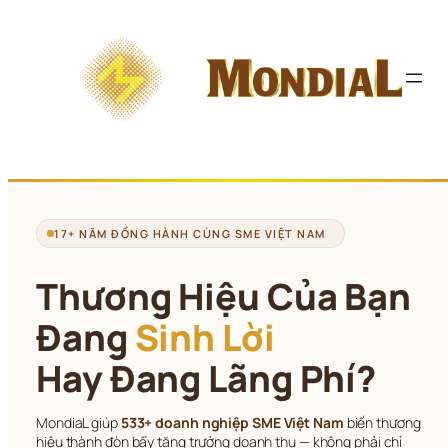
Chuyển 
đến 
phần 
nội 
dung
17+ NĂM ĐỒNG HÀNH CÙNG SME VIỆT NAM
Thương Hiệu Của Bạn
Đang 
Sinh Lời
Hay Đang Lãng Phí?
MondiaL giúp 
533+ doanh nghiệp SME Việt Nam
 biến thương 
hiệu thành đòn bẩy tăng trưởng doanh thu — không phải chỉ 