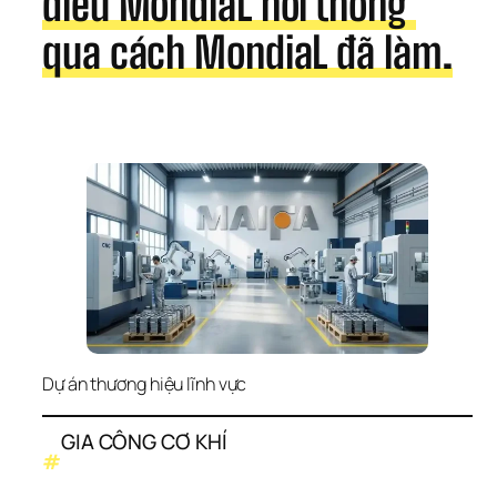
điều MondiaL nói thông 
qua cách MondiaL đã làm.
Dự án thương hiệu lĩnh vực
GIA CÔNG CƠ KHÍ
#