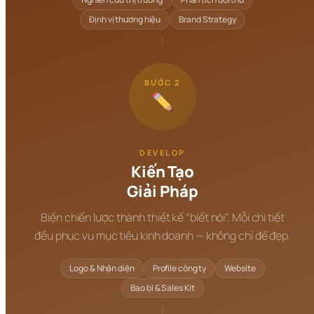
Định vị thương hiệu
Brand Strategy
BƯỚC 2
DEVELOP
Kiến Tạo
Giải Pháp
Biến chiến lược thành thiết kế “biết nói”. Mỗi chi tiết
đều phục vụ mục tiêu kinh doanh — không chỉ để đẹp.
Logo & Nhận diện
Profile công ty
Website
Bao bì & Sales Kit