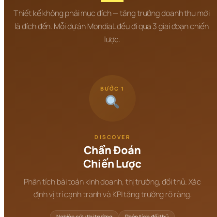
Thiết kế không phải mục đích — tăng trưởng doanh thu mới 
là đích đến. Mỗi dự án MondiaL đều đi qua 3 giai đoạn chiến 
lược.
BƯỚC 1
DISCOVER
Chẩn Đoán
Chiến Lược
Phân tích bài toán kinh doanh, thị trường, đối thủ. Xác
định vị trí cạnh tranh và KPI tăng trưởng rõ ràng.
Nghiên cứu thị trường
Phân tích đối thủ