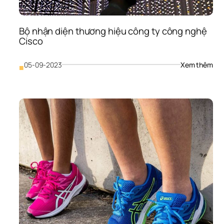
Bộ nhận diện thương hiệu công ty công nghệ 
Cisco
: 
05-09-2023
Xem thêm
■
Bộ 
nhậ
diện
thư
hiệu
côn
ty 
côn
ngh
Cis