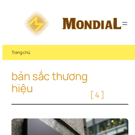
Chuyển 
đến 
phần 
nội 
dung
Trang chủ
bản sắc thương 
hiệu
[4]