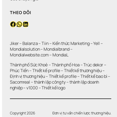
THEO DÕI
Facebook
WhatsApp
LinkedIn
Jiker 
– 
Balanza
 – 
Tiin
 – 
Kiến thức Marketing
 – 
Yell
 – 
Mondialsolution
 – 
Mondialbrand
 – 
Mondialwebsite.com
 – 
MondiaL
Thành phố Sức Khoẻ
 – 
Thành phố Hoa 
– 
Trúc dekor
 – 
Phúc Tiến 
– 
Thiết kế profile
 – 
Thiết kế thương hiệu
 – 
Định vị thương hiệu 
– 
Thiết kế profile
 – 
Thiết kế bao bì
 – 
Sacomreal
 – 
thành lập công ty
 – 
thành lập doanh 
nghiệp
 – 
v1000
 – 
Thiết kế logo
Copyright 2026
Đơn vị tư vấn chiến lược thương hiệu.