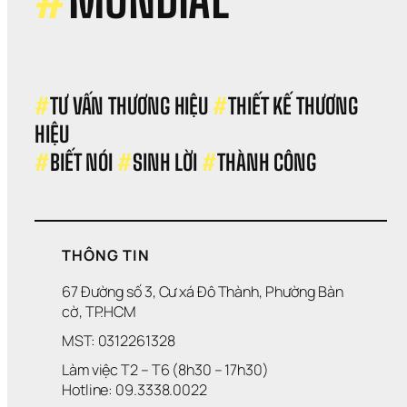
#
TƯ VẤN THƯƠNG HIỆU 
#
THIẾT KẾ THƯƠNG 
HIỆU 
#
BIẾT NÓI 
#
SINH LỜI 
#
THÀNH CÔNG
THÔNG TIN
67 Đường số 3, Cư xá Đô Thành, Phường Bàn 
cờ, TP.HCM
MST: 0312261328
Làm việc T2 – T6 (8h30 – 17h30)
Hotline: 09.3338.0022 