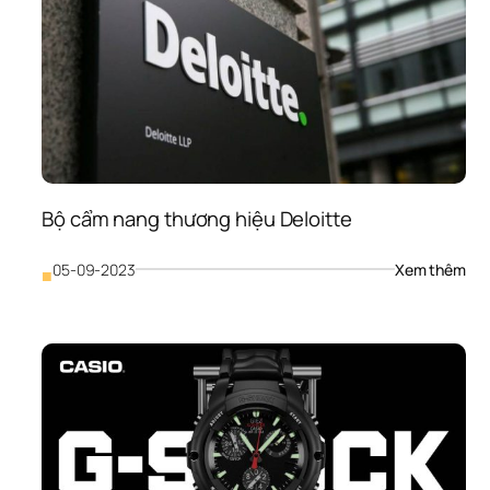
Bộ cẩm nang thương hiệu Deloitte
: 
05-09-2023
Xem thêm
■
Bộ 
cẩm
nan
thư
hiệu
Del