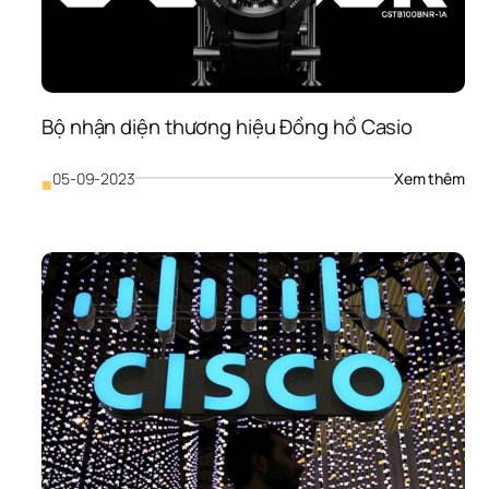
Bộ nhận diện thương hiệu Đồng hồ Casio
: 
05-09-2023
Xem thêm
■
Bộ 
nhậ
diện
thư
hiệu
Đồn
hồ 
Cas