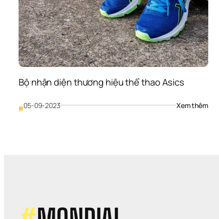
Bộ nhận diện thương hiệu thể thao Asics
: 
05-09-2023
Xem thêm
■
Bộ 
nhậ
diện
thư
hiệu
thể 
tha
Asi
#
MONDIAL