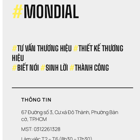
Phá
#
MONDIAL
Hoa
Sức
Mạn
Của
Sự 
Kiên
Nhẫ
#
TƯ VẤN THƯƠNG HIỆU 
#
THIẾT KẾ THƯƠNG 
Và 
HIỆU 
Bền
Bỉ
#
BIẾT NÓI 
#
SINH LỜI 
#
THÀNH CÔNG
THÔNG TIN
67 Đường số 3, Cư xá Đô Thành, Phường Bàn 
cờ, TP.HCM
MST: 0312261328
Làm việc T2 – T6 (8h30 – 17h30)