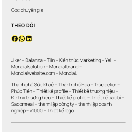
Góc chuyên gia
THEO DÕI
Facebook
WhatsApp
LinkedIn
Jiker 
– 
Balanza
 – 
Tiin
 – 
Kiến thức Marketing
 – 
Yell
 – 
Mondialsolution
 – 
Mondialbrand
 – 
Mondialwebsite.com
 – 
MondiaL
Thành phố Sức Khoẻ
 – 
Thành phố Hoa 
– 
Trúc dekor
 – 
Phúc Tiến 
– 
Thiết kế profile
 – 
Thiết kế thương hiệu
 – 
Định vị thương hiệu 
– 
Thiết kế profile
 – 
Thiết kế bao bì
 – 
Sacomreal
 – 
thành lập công ty
 – 
thành lập doanh 
nghiệp
 – 
v1000
 – 
Thiết kế logo