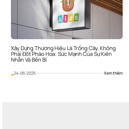
Xây Dựng Thương Hiệu Là Trồng Cây, Không 
Phải Đốt Pháo Hoa: Sức Mạnh Của Sự Kiên 
Nhẫn Và Bền Bỉ
: 
24-06-2025
Xem thêm
■
Xây
Dựn
Thư
Hiệu
Là 
Trồ
Cây,
Khô
Phải
Đốt 