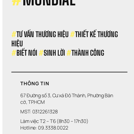
#
TƯ VẤN THƯƠNG HIỆU 
#
THIẾT KẾ THƯƠNG 
HIỆU 
#
BIẾT NÓI 
#
SINH LỜI 
#
THÀNH CÔNG
THÔNG TIN
67 Đường số 3, Cư xá Đô Thành, Phường Bàn 
cờ, TP.HCM
MST: 0312261328
Làm việc T2 – T6 (8h30 – 17h30)
Hotline: 09.3338.0022 