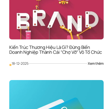
Kiến Trúc Thương Hiệu Là Gì? Đừng Biến 
Doanh Nghiệp Thành Cái “Chợ Vỡ” Vô Tổ Chức
: 
18-12-2025
Xem thêm
■
Kiến
Trúc
Thư
Hiệu
Là 
Gì? 
Đừn
Biến
Doa