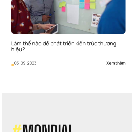
Son
Son
Hay
Một
Cơ 
Hội 
Và
Làm thế nào để phát triển kiến trúc thương 
hiệu?
: 
05-09-2023
Xem thêm
■
Làm
thế 
nào
để 
phá
triể
kiến
trúc
thư
hiệ
#
MONDIAL