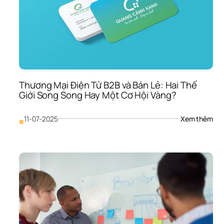
Ngh
Thà
Cái 
“Ch
Vỡ” 
Vô 
Tổ 
Ch
Thương Mại Điện Tử B2B và Bán Lẻ: Hai Thế 
Giới Song Song Hay Một Cơ Hội Vàng?
: 
11-07-2025
Xem thêm
■
Thư
Mại 
Điện
Tử 
B2B
và 
Bán
Lẻ: 
Hai 
Thế
Giới