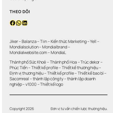
THEO DÕI
Facebook
WhatsApp
LinkedIn
Jiker 
– 
Balanza
 – 
Tiin
 – 
Kiến thức Marketing
 – 
Yell
 – 
Mondialsolution
 – 
Mondialbrand
 – 
Mondialwebsite.com
 – 
MondiaL
Thành phố Sức Khoẻ
 – 
Thành phố Hoa 
– 
Trúc dekor
 – 
Phúc Tiến 
– 
Thiết kế profile
 – 
Thiết kế thương hiệu
 – 
Định vị thương hiệu 
– 
Thiết kế profile
 – 
Thiết kế bao bì
 – 
Sacomreal
 – 
thành lập công ty
 – 
thành lập doanh 
nghiệp
 – 
v1000
 – 
Thiết kế logo
Copyright 2026
Đơn vị tư vấn chiến lược thương hiệu.