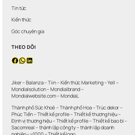
Tin tức
Kiến thức
Góc chuyên gia
THEO DÕI
Facebook
WhatsApp
LinkedIn
Jiker 
– 
Balanza
 – 
Tiin
 – 
Kiến thức Marketing
 – 
Yell
 – 
Mondialsolution
 – 
Mondialbrand
 – 
Mondialwebsite.com
 – 
MondiaL
Thành phố Sức Khoẻ
 – 
Thành phố Hoa 
– 
Trúc dekor
 – 
Phúc Tiến 
– 
Thiết kế profile
 – 
Thiết kế thương hiệu
 – 
Định vị thương hiệu 
– 
Thiết kế profile
 – 
Thiết kế bao bì
 – 
Sacomreal
 – 
thành lập công ty
 – 
thành lập doanh 
nghiệp
 – 
v1000
 – 
Thiết kế logo