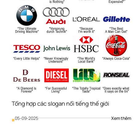
Tổng hợp các slogan nổi tiếng thế giới
: 
05-09-2025
Xem thêm
■
Tổn
hợp
các