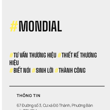
từ 
đất 
nướ
Đứ
#
MONDIAL
#
TƯ VẤN THƯƠNG HIỆU 
#
THIẾT KẾ THƯƠNG 
HIỆU 
#
BIẾT NÓI 
#
SINH LỜI 
#
THÀNH CÔNG
THÔNG TIN
67 Đường số 3, Cư xá Đô Thành, Phường Bàn 