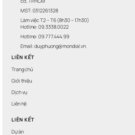
cờ, TP.HCM
MST: 0312261328
Làm việc T2 – T6 (8h30 – 17h30)
Hotline: 09.3338.0022 
Hotline: 09.777.444.99
Email: duyphuong@mondial.vn
LIÊN KẾT
Trang chủ
Giới thiệu
Dịch vụ
Liên hệ
LIÊN KẾT
Dự án