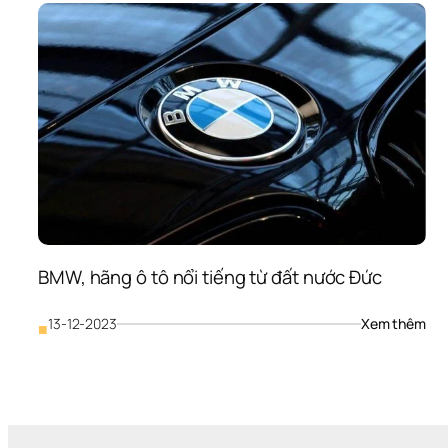
slo
nổi 
tiến
thế 
giới
BMW, hãng ô tô nổi tiếng từ đất nước Đức
: 
13-12-2023
Xem thêm
■
BMW
hãn
ô 
tô 
nổi 
tiến