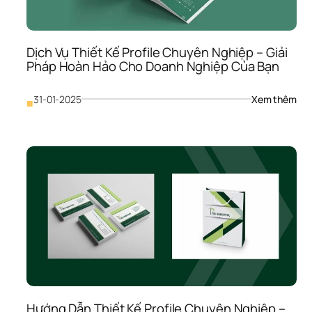
Giải
Từ 
Chu
Gia
Dịch Vụ Thiết Kế Profile Chuyên Nghiệp – Giải 
Pháp Hoàn Hảo Cho Doanh Nghiệp Của Bạn
: 
31-01-2025
Xem thêm
■
Dịch
Vụ 
Thiế
Kế 
Prof
Chu
Ngh
– 
Giải
Phá
Hoà
Hảo
Cho
Doa
Ngh
Hướng Dẫn Thiết Kế Profile Chuyên Nghiệp – 
Của