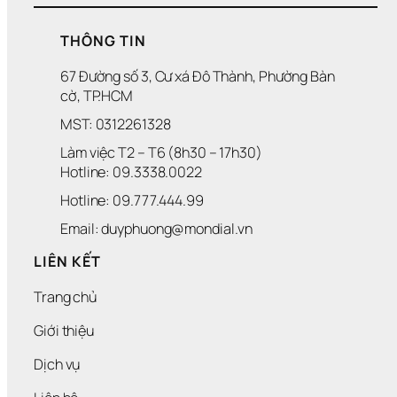
THÔNG TIN
67 Đường số 3, Cư xá Đô Thành, Phường Bàn 
cờ, TP.HCM
MST: 0312261328
Làm việc T2 – T6 (8h30 – 17h30)
Hotline: 09.3338.0022 
Hotline: 09.777.444.99
Email: duyphuong@mondial.vn
LIÊN KẾT
Trang chủ
Giới thiệu
Dịch vụ