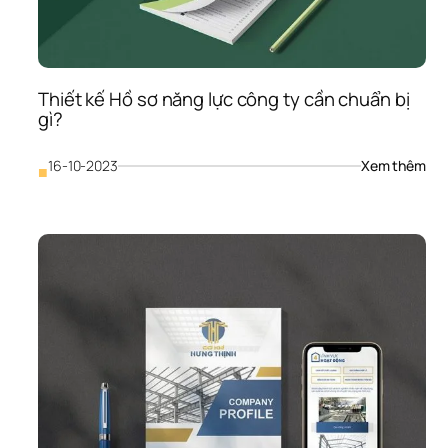
hoạ
độn
kinh
do
Thiết kế Hồ sơ năng lực công ty cần chuẩn bị 
gì?
: 
16-10-2023
Xem thêm
■
Thiế
kế 
Hồ 
sơ 
năn
lực 
côn
ty 
cần
chu
bị 
gì?