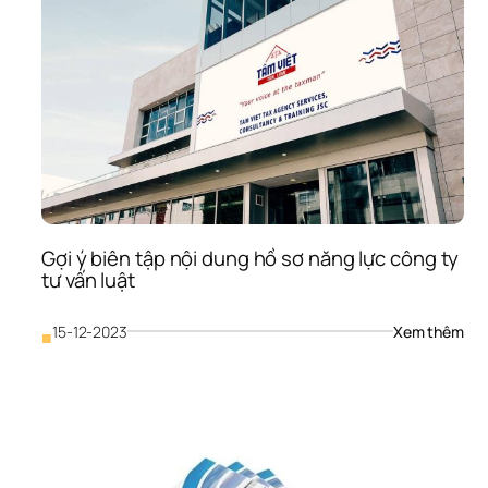
nội 
dun
hồ 
sơ 
năn
lực 
cho
côn
ty 
xây
dự
Gợi ý biên tập nội dung hồ sơ năng lực công ty 
tư vấn luật
: 
15-12-2023
Xem thêm
■
Gợi 
ý 
biên
tập 
nội 
dun
hồ 