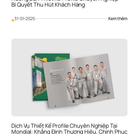
Bí Quyết Thu Hút Khách Hàng
Bạ
: 
31-01-2025
Xem thêm
■
Hướ
Dẫn
Thiế
Kế 
Prof
Chu
Ngh
– 
Bí 
Quy
Thu
Hút
Khá
Hà
Dịch Vụ Thiết Kế Profile Chuyên Nghiệp Tại 
Mondial: Khẳng Định Thương Hiệu, Chinh Phục 