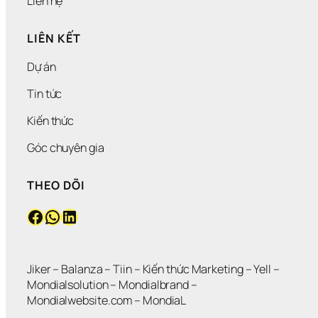
Liên hệ
LIÊN KẾT
Dự án
Tin tức
Kiến thức
Góc chuyên gia
THEO DÕI
Facebook
WhatsApp
LinkedIn
Jiker 
– 
Balanza
 – 
Tiin
 – 
Kiến thức Marketing
 – 
Yell
 – 
Mondialsolution
 – 
Mondialbrand
 – 
Mondialwebsite.com
 – 
MondiaL