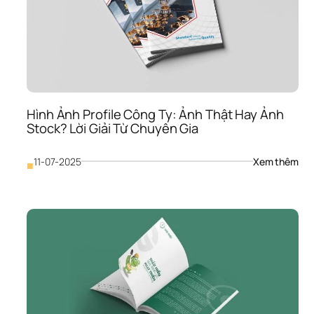
Khô
Kha
Thà
Câu
Chu
Thu
Ph
Hình Ảnh Profile Công Ty: Ảnh Thật Hay Ảnh 
Stock? Lời Giải Từ Chuyên Gia
: 
11-07-2025
Xem thêm
■
Hình
Ảnh
Prof
Côn
Ty: 
Ảnh
Thậ
Hay
Ảnh
Sto
Lời 