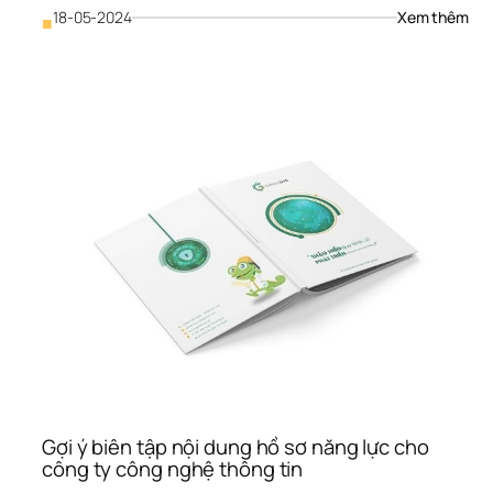
: 
18-05-2024
Xem thêm
■
Thiế
kế 
Prof
Côn
Ty 
TNH
Inp
Gợi ý biên tập nội dung hồ sơ năng lực cho 
công ty công nghệ thông tin