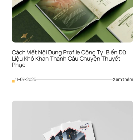
Cách Viết Nội Dung Profile Công Ty: Biến Dữ 
Liệu Khô Khan Thành Câu Chuyện Thuyết 
Phục
: 
11-07-2025
Xem thêm
■
Các
Viết
Nội 
Dun
Prof
Côn
Ty: 
Biến
Dữ 
Liệu