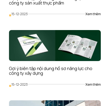
công ty sản xuất thực phẩm
: 
15-12-2023
Xem thêm
■
Gợi 
ý 
biên
tập 
nội 
dun
hồ 
sơ 
năn
lực 
cho
Gợi ý biên tập nội dung hồ sơ năng lực cho 
côn
ty 
công ty xây dựng
sản 
xuấ
: 
15-12-2023
Xem thêm
■
thự
Gợi 
ph
ý 
biên
tập 