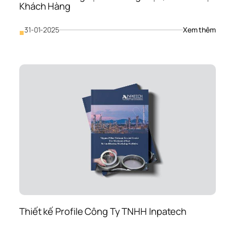
Khách Hàng
: 
31-01-2025
Xem thêm
■
Dịch
Vụ 
Thiế
Kế 
Prof
Chu
Ngh
Tại 
Mon
Khẳ
Định
Thư
Hiệu
Chi
Phụ
Khá
Hà
Thiết kế Profile Công Ty TNHH Inpatech