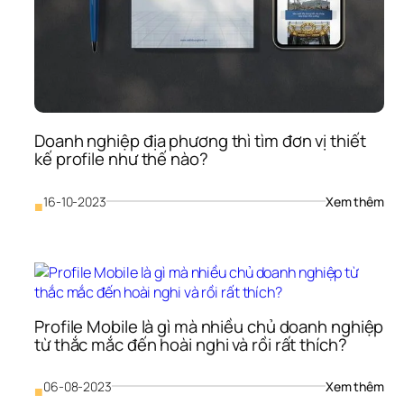
Doanh nghiệp địa phương thì tìm đơn vị thiết 
kế profile như thế nào?
: 
16-10-2023
Xem thêm
■
Doa
ngh
địa 
phư
thì 
tìm 
đơn
Profile Mobile là gì mà nhiều chủ doanh nghiệp 
vị 
từ thắc mắc đến hoài nghi và rồi rất thích?
thiế
kế 
: 
06-08-2023
Xem thêm
prof
■
Prof