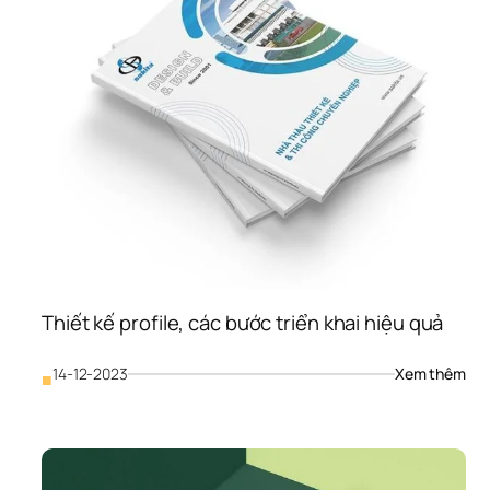
sơ 
năn
lực 
côn
ty 
tư 
vấn 
luậ
Thiết kế profile, các bước triển khai hiệu quả
: 
14-12-2023
Xem thêm
■
Thiế
kế 
prof
các
bướ