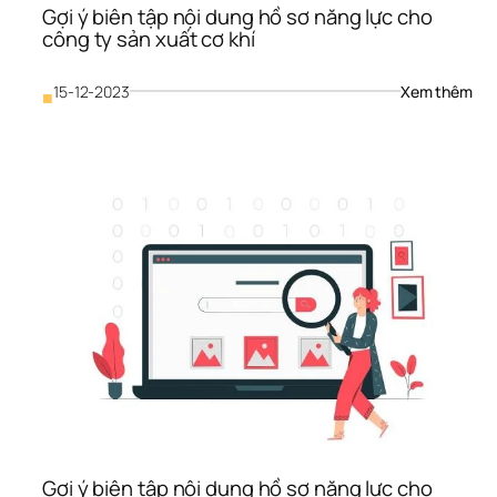
Gợi ý biên tập nội dung hồ sơ năng lực cho 
công ty sản xuất cơ khí
: 
15-12-2023
Xem thêm
■
Gợi 
ý 
biên
tập 
nội 
dun
hồ 
sơ 
năn
lực 
cho
côn
ty 
sản 
xuấ
cơ 
khí
Gợi ý biên tập nội dung hồ sơ năng lực cho 