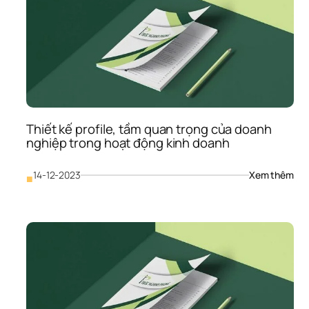
triể
khai
hiệu
qu
Thiết kế profile, tầm quan trọng của doanh 
nghiệp trong hoạt động kinh doanh
: 
14-12-2023
Xem thêm
■
Thiế
kế 
prof
tầm
qua
trọn
của
doa
ngh
tron