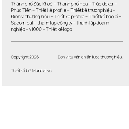
Thành phố Sức Khoẻ
 – 
Thành phố Hoa 
– 
Trúc dekor
 – 
Phúc Tiến 
– 
Thiết kế profile
 – 
Thiết kế thương hiệu
 – 
Định vị thương hiệu 
– 
Thiết kế profile
 – 
Thiết kế bao bì
 – 
Sacomreal
 – 
thành lập công ty
 – 
thành lập doanh 
nghiệp
 – 
v1000
 – 
Thiết kế logo
Copyright 2026
Đơn vị tư vấn chiến lược thương hiệu.
Thiết kế bởi 
Mondial.vn