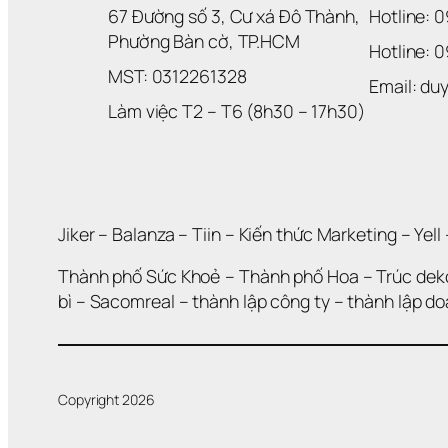
67 Đường số 3, Cư xá Đô Thành, 
Hotline: 
Phường Bàn cờ, TP.HCM
Hotline: 
MST: 0312261328
Email: d
Làm việc T2 – T6 (8h30 – 17h30)
Jiker 
– 
Balanza
 – 
Tiin
 – 
Kiến thức Marketing
 – 
Yell
 
Thành phố Sức Khoẻ
 – 
Thành phố Hoa 
– 
Trúc dek
bì
 – 
Sacomreal
 – 
thành lập công ty
 – 
thành lập d
Copyright 2026