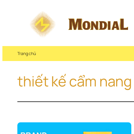
Chuyển 
đến 
phần 
nội 
dung
Trang chủ
thiết kế cẩm nang