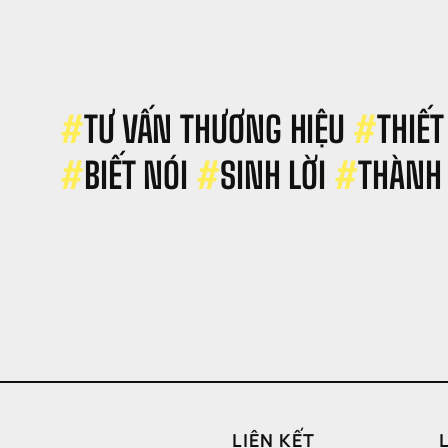
ẩm 
ang thương 
iệu 
i 
iếng 
rên 
#
TƯ VẤN THƯƠNG HIỆU 
#
THIẾT
hế 
iới
#
BIẾT NÓI 
#
SINH LỜI 
#
THÀNH
LIÊN KẾT