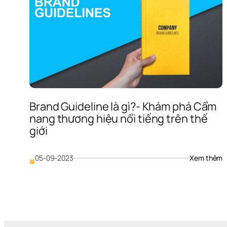
Brand Guideline là gì?- Khám phá Cẩm 
nang thương hiệu nổi tiếng trên thế 
giới
: 
05-09-2023
Xem thêm
■
B
G
là
g
- 
K
p