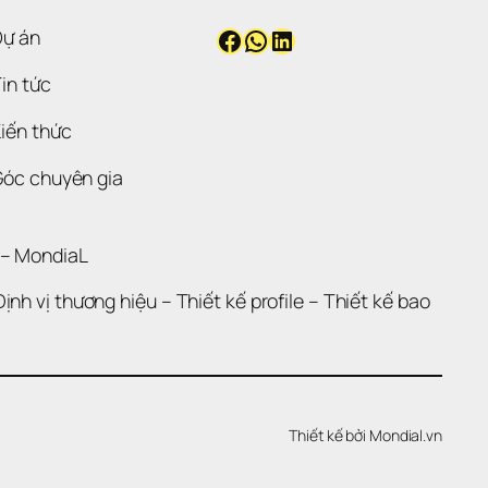
Facebook
WhatsApp
LinkedIn
Dự án
in tức
iến thức
Góc chuyên gia
 – 
MondiaL
Định vị thương hiệu 
– 
Thiết kế profile
 – 
Thiết kế bao 
Thiết kế bởi 
Mondial.vn