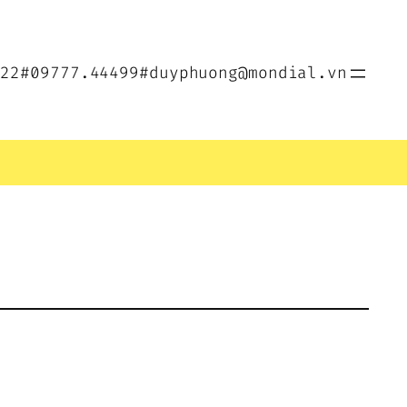
022
#09777.44499
#duyphuong@mondial.vn