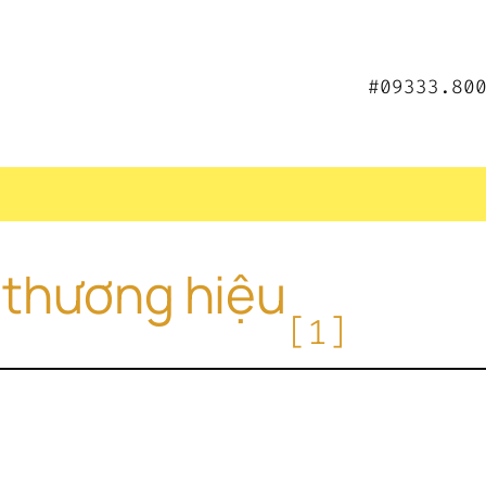
#09333.80
 thương hiệu
[1]