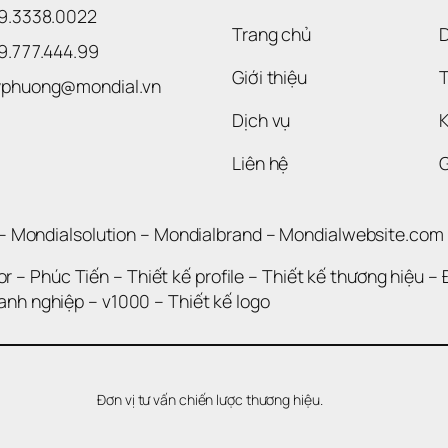
09.3338.0022 
Trang chủ
09.777.444.99
Giới thiệu
T
uyphuong@mondial.vn
Dịch vụ
K
Liên hệ
– 
Mondialsolution
 – 
Mondialbrand
 – 
Mondialwebsite.com
or
 – 
Phúc Tiến 
– 
Thiết kế profile
 – 
Thiết kế thương hiệu
 – 
oanh nghiệp
 – 
v1000
 – 
Thiết kế logo
Đơn vị tư vấn chiến lược thương hiệu.