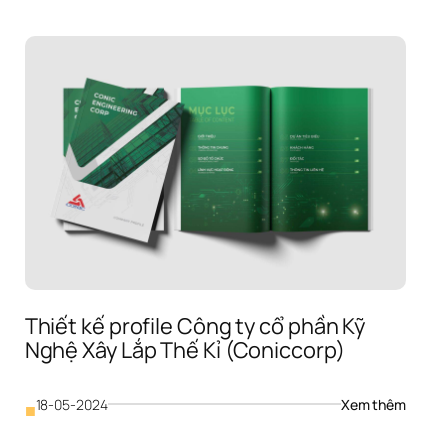
Thiết kế profile Công ty cổ phần Kỹ 
Nghệ Xây Lắp Thế Kỉ (Coniccorp)
: 
18-05-2024
Xem thêm
■
Thiết 
kế 