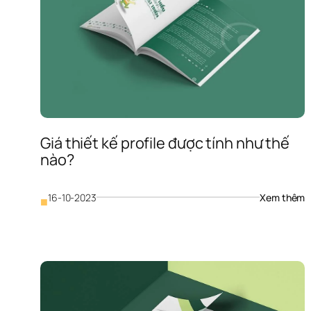
Giá thiết kế profile được tính như thế 
nào?
: 
16-10-2023
Xem thêm
■
G
t
k
p
đ
t
n
t