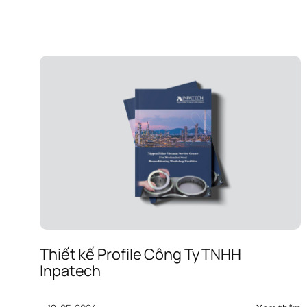
N
– 
S
Lờ
V
kh
bí
m
c
M
Thiết kế Profile Công Ty TNHH 
Inpatech