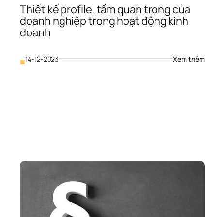
Thiết kế profile, tầm quan trọng của 
doanh nghiệp trong hoạt động kinh 
doanh
: 
14-12-2023
Xem thêm
■
Thiế
kế 
profi
tầm 
quan
trọn
của 
hiết 
doan
ế 
nghi
ofile, 
tron
ác 
hoạt
ước 
động
riển 
kinh 
hai 
doa
iệu 
uả