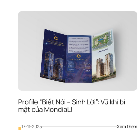
Profile “Biết Nói – Sinh Lời”: Vũ khí bí 
mật của MondiaL!
: 
17-11-2025
Xem thêm
■
P
“