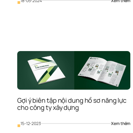
: 
18-05-2024
Xem thêm
■
T
k
P
C
T
T
I
Gợi ý biên tập nội dung hồ sơ năng lực 
cho công ty xây dựng
: 
15-12-2023
Xem thêm
■
G