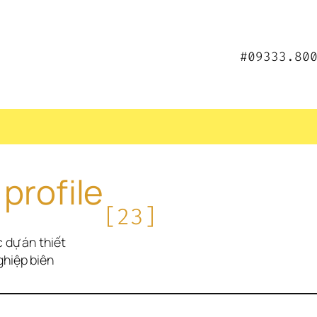
#09333.80
 profile
[23]
 dự án thiết 
hiệp biên 