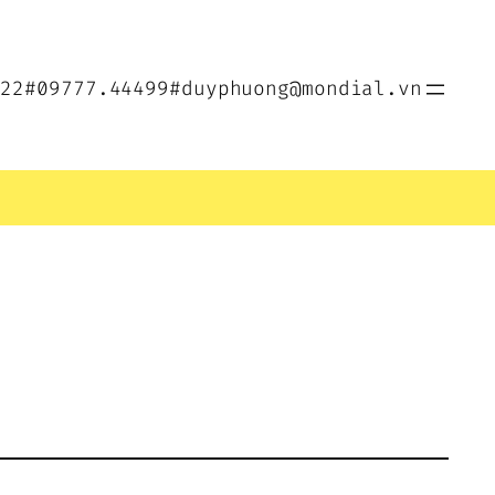
022
#09777.44499
#duyphuong@mondial.vn