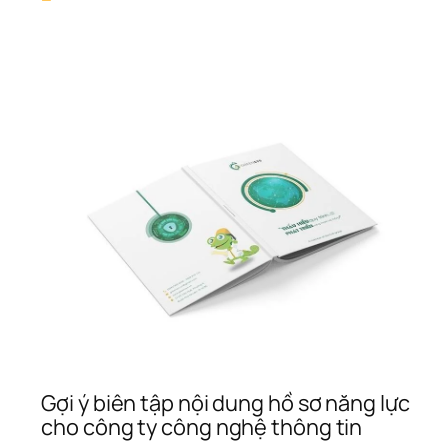
Thiế
ói 
Kế 
Hồ 
inh 
Sơ 
i”: 
Năn
ũ 
Lực 
í 
– 
 
Giải 
ật 
Pháp
ủa 
Tối 
ondiaL!
Ưu 
Nân
Tầm
Thư
Hiệu
Cùn
Mon
Gợi ý biên tập nội dung hồ sơ năng lực 
cho công ty công nghệ thông tin