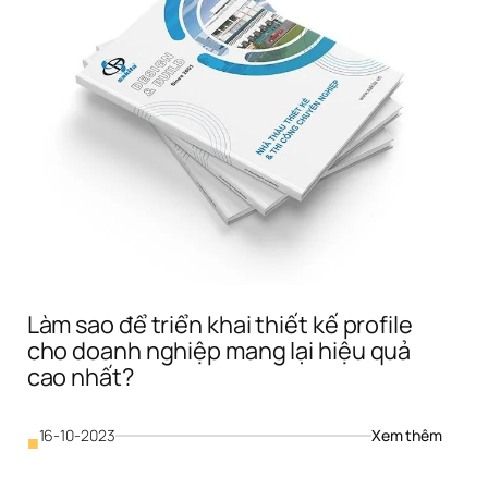
kiến 
thức c
chuẩn 
bị?
Làm sao để triển khai thiết kế profile 
cho doanh nghiệp mang lại hiệu quả 
cao nhất?
 
: 
16-10-2023
Xem thêm
■
Làm 
le 
sao 