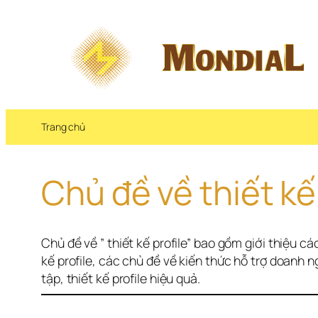
Chuyển 
đến 
phần 
nội 
dung
Trang chủ
Chủ đề về thiết kế
Chủ đề về ” thiết kế profile” bao gồm giới thiệu các
kế profile, các chủ đề về kiến thức hỗ trợ doanh ng
tập, thiết kế profile hiệu quả.