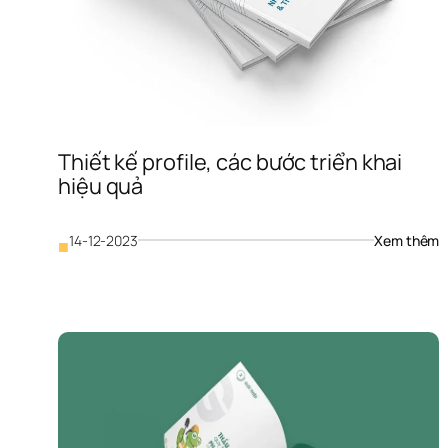
Thiết kế profile, các bước triển khai 
hiệu quả
: 
14-12-2023
Xem thêm
■
T
k
pr
c
b
t
k
h
q