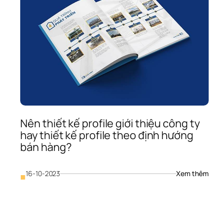
ào?
Nên thiết kế profile giới thiệu công ty 
hiết 
hay thiết kế profile theo định hướng 
ế 
ồ 
bán hàng?
ơ 
ăng 
c 
: 
16-10-2023
Xem thêm
■
ông 
Nên 
 
thiết
ần 
kế 
huẩn 
profi
 
giới 