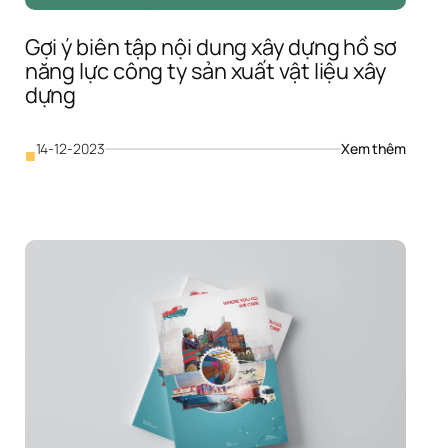
Gợi ý biên tập nội dung xây dựng hồ sơ 
năng lực công ty sản xuất vật liệu xây 
dựng
 
: 
14-12-2023
Xem thêm
■
Gợi 
 
ý 
biên 
tập 
 
nội 
dung 
 
xây 
dựng 
hồ 
sơ 
năng 
lực 
công 
ty 
sản 