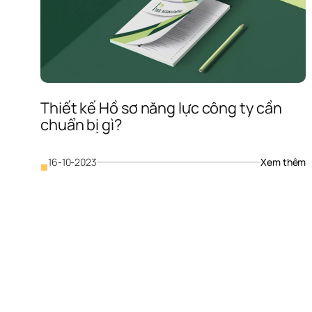
n
Thiết kế Hồ sơ năng lực công ty cần 
chuẩn bị gì?
: 
16-10-2023
Xem thêm
■
T
k
H
s
n
lự
c
ty
c
c
bị