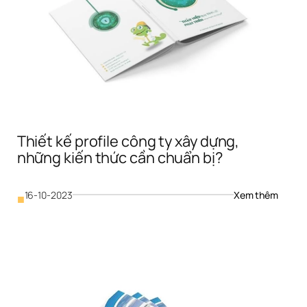
Thiết kế profile công ty xây dựng, 
những kiến thức cần chuẩn bị?
: 
16-10-2023
Xem thêm
■
Thiết 
 
kế 
profile 
 
công 
ty 
xây 
dựng, 
những 