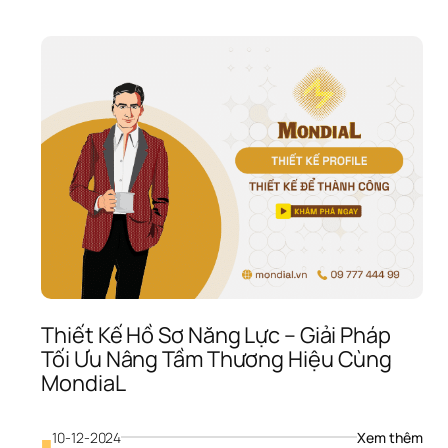
Thiết Kế Hồ Sơ Năng Lực – Giải Pháp 
Tối Ưu Nâng Tầm Thương Hiệu Cùng 
MondiaL
rofile 
: 
10-12-2024
Xem thêm
■
Biết 