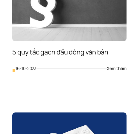
5 quy tắc gạch đầu dòng văn bản
: 
16-10-2023
Xem thêm
■
5 
quy 
tắc 
iá 
gạch
hiết 
đầu 
ế 
dòng
rofile 
văn 
ược 
bản
ính 
hư 
hế 