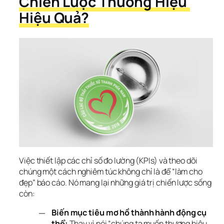
Chiến Lược Thương Hiệu 
Hiệu Quả?
Việc thiết lập các chỉ số đo lường (KPIs) và theo dõi 
chúng một cách nghiêm túc không chỉ là để “làm cho 
đẹp” báo cáo. Nó mang lại những giá trị chiến lược sống 
còn:
Biến mục tiêu mơ hồ thành hành động cụ
thể:
Thay vì nói “chúng ta muốn thương hiệu