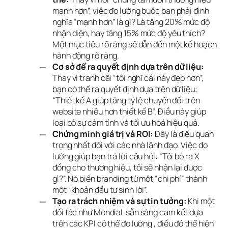
mạnh hơn”, việc đo lường buộc bạn phải định
nghĩa “mạnh hơn” là gì? Là tăng 20% mức độ
nhận diện, hay tăng 15% mức độ yêu thích?
Một mục tiêu rõ ràng sẽ dẫn đến một kế hoạch
hành động rõ ràng.
Cơ sở để ra quyết định dựa trên dữ liệu:
Thay vì tranh cãi “tôi nghĩ cái này đẹp hơn”,
bạn có thể ra quyết định dựa trên dữ liệu:
“Thiết kế A giúp tăng tỷ lệ chuyển đổi trên
website nhiều hơn thiết kế B”. Điều này giúp
loại bỏ sự cảm tính và tối ưu hoá hiệu quả.
Chứng minh giá trị và ROI:
Đây là điều quan
trọng nhất đối với các nhà lãnh đạo. Việc đo
lường giúp bạn trả lời câu hỏi: “Tôi bỏ ra X
đồng cho thương hiệu, tôi sẽ nhận lại được
gì?”. Nó biến branding từ một “chi phí” thành
một “khoản đầu tư sinh lời”.
Tạo ra trách nhiệm và sự tin tưởng:
Khi một
đối tác như MondiaL sẵn sàng cam kết dựa
trên các KPI có thể đo lường , điều đó thể hiện