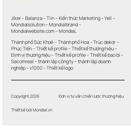
Jiker 
– 
Balanza
 – 
Tiin
 – 
Kiến thức Marketing
 – 
Yell
 – 
Mondialsolution
 – 
Mondialbrand
 – 
Mondialwebsite.com
 – 
MondiaL
Thành phố Sức Khoẻ
 – 
Thành phố Hoa 
– 
Trúc dekor
 – 
Phúc Tiến 
– 
Thiết kế profile
 – 
Thiết kế thương hiệu
 – 
Định vị thương hiệu 
– 
Thiết kế profile
 – 
Thiết kế bao bì
 – 
Sacomreal
 – 
thành lập công ty
 – 
thành lập doanh 
nghiệp
 – 
v1000
 – 
Thiết kế logo
Copyright 2026
Đơn vị tư vấn chiến lược thương hiệu.
Thiết kế bởi 
Mondial.vn