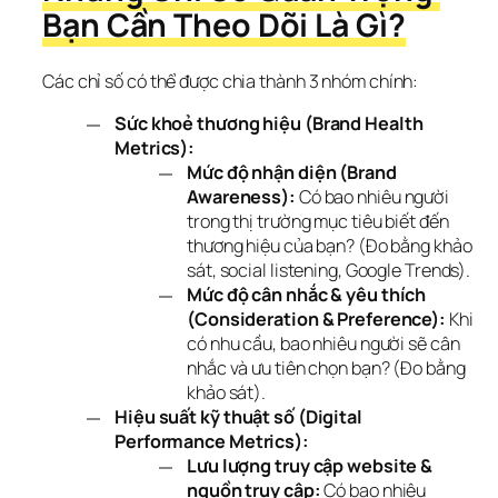
Bạn Cần Theo Dõi Là Gì?
Các chỉ số có thể được chia thành 3 nhóm chính:
Sức khoẻ thương hiệu (Brand Health
Metrics):
Mức độ nhận diện (Brand
Awareness):
Có bao nhiêu người
trong thị trường mục tiêu biết đến
thương hiệu của bạn? (Đo bằng khảo
sát, social listening, Google Trends).
Mức độ cân nhắc & yêu thích
(Consideration & Preference):
Khi
có nhu cầu, bao nhiêu người sẽ cân
nhắc và ưu tiên chọn bạn? (Đo bằng
khảo sát).
Hiệu suất kỹ thuật số (Digital
Performance Metrics):
Lưu lượng truy cập website &
nguồn truy cập:
Có bao nhiêu