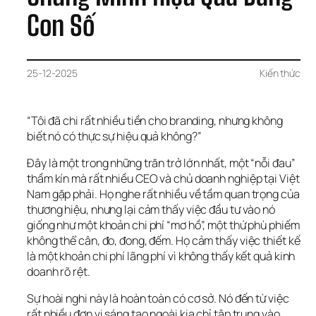
Con Số
25-12-2025
Kiến thức
“Tôi đã chi rất nhiều tiền cho branding, nhưng không 
biết nó có thực sự hiệu quả không?”
Đây là một trong những trăn trở lớn nhất, một “nỗi đau” 
thầm kín mà rất nhiều CEO và chủ doanh nghiệp tại Việt 
Nam gặp phải. Họ nghe rất nhiều về tầm quan trọng của 
thương hiệu, nhưng lại cảm thấy việc đầu tư vào nó 
giống như một khoản chi phí “mơ hồ”, một thứ phù phiếm 
không thể cân, đo, đong, đếm. Họ cảm thấy việc thiết kế 
là một khoản chi phí lãng phí vì không thấy kết quả kinh 
doanh rõ rệt.
Sự hoài nghi này là hoàn toàn có cơ sở. Nó đến từ việc 
rất nhiều đơn vị sáng tạo ngoài kia chỉ tập trung vào 