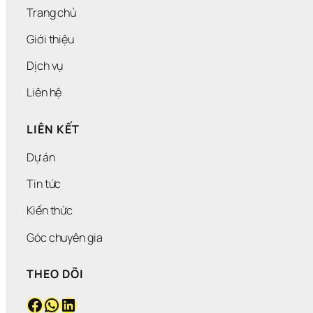
G
Í 
Trang chủ
K
H
Giới thiệu
Á
C
Dịch vụ
H 
H
Liên hệ
À
N
LIÊN KẾT
G
Dự án
Tin tức
Kiến thức
Góc chuyên gia
THEO DÕI
Facebook
WhatsApp
LinkedIn