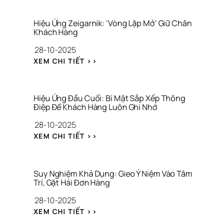
E
O
F
C
F
I
Hiệu Ứng Zeigarnik: ‘Vòng Lặp Mở’ Giữ Chân 
E
A
Khách Hàng
C
L 
28-10-2025
T
P
: 
R
: 
XEM CHI TIẾT >>
Đ
O
H
Ặ
O
I
T 
F 
Ệ
M
T
U 
Hiệu Ứng Đầu Cuối: Bí Mật Sắp Xếp Thông 
Ỏ 
R
Ứ
Điệp Để Khách Hàng Luôn Ghi Nhớ
N
O
N
28-10-2025
E
N
G 
O 
G 
Z
: 
XEM CHI TIẾT >>
N
X
E
H
H
Â
I
I
Ậ
Y 
G
Ệ
N 
D
A
U 
Suy Nghiệm Khả Dụng: Gieo Ý Niệm Vào Tâm 
T
Ự
R
Ứ
Trí, Gặt Hái Đơn Hàng
H
N
N
N
28-10-2025
Ứ
G 
I
G 
C 
T
K
Đ
: 
XEM CHI TIẾT >>
T
H
: 
Ầ
S