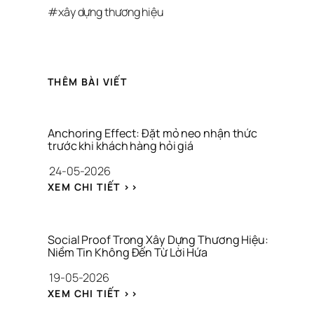
#
xây dựng thương hiệu
THÊM BÀI VIẾT
Anchoring Effect: Đặt mỏ neo nhận thức 
trước khi khách hàng hỏi giá
24-05-2026
: 
XEM CHI TIẾT >>
A
N
C
H
Social Proof Trong Xây Dựng Thương Hiệu: 
O
Niềm Tin Không Đến Từ Lời Hứa
R
19-05-2026
I
N
: 
XEM CHI TIẾT >>
G 
S