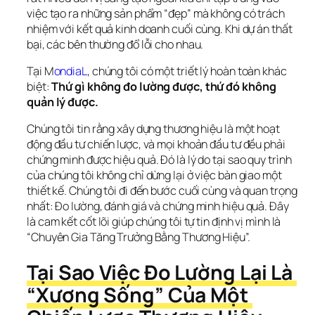
việc tạo ra những sản phẩm “đẹp” mà không có trách 
nhiệm với kết quả kinh doanh cuối cùng. Khi dự án thất 
bại, các bên thường đổ lỗi cho nhau.
Tại M
ondiaL
, chúng tôi có một triết lý hoàn toàn khác 
biệt: 
Thứ gì không đo lường được, thứ đó không 
quản lý được.
Chúng tôi tin rằng xây dựng thương hiệu là một hoạt 
động đầu tư chiến lược, và mọi khoản đầu tư đều phải 
chứng minh được hiệu quả. Đó là lý do tại sao quy trình 
của chúng tôi không chỉ dừng lại ở việc bàn giao một 
thiết kế. Chúng tôi đi đến bước cuối cùng và quan trọng 
nhất: Đo lường, đánh giá và chứng minh hiệu quả. Đây 
là cam kết cốt lõi giúp chúng tôi tự tin định vị mình là 
“Chuyên Gia Tăng Trưởng Bằng Thương Hiệu”.
Tại Sao Việc Đo Lường Lại Là 
“Xương Sống” Của Một 