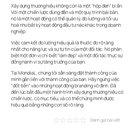
Xây dựng thương hiệu không còn là một “hộp đen” bí ẩn. 
Với một chiến lược đúng đắn và một quy trình bài bản, 
nó là một hoạt động có thể quản lý, đo lường và tối ưu 
hoá như bất kỳ hoạt động đầu tư nào khác trong doanh 
nghiệp.
Việc cam kết đo lường hiệu quả là thước đo rõ ràng 
nhất cho năng lực và sự tự tin của một đối tác. Nó phân 
biệt một đơn vị chỉ biết “làm đẹp” và một đối tác thực sự 
đồng hành vì sự tăng trưởng của bạn.
Tại MondiaL, chúng tôi sẵn sàng đặt thành công của 
mình gắn liền với thành công của bạn. Hãy ngừng việc 
“đốt tiền” vào những hoạt động branding vô định. Đã 
đến lúc bắt đầu một hành trình xây dựng thương hiệu có 
chiến lược, có mục tiêu, và có thể chứng minh được 
hiệu quả bằng những con số rõ ràng.
Đánh giá bài viết