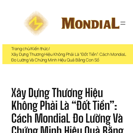
Chuyển 
đến 
phần 
nội 
dung
Trang chủ
/
Kiến thức
/
Xây Dựng Thương Hiệu Không Phải Là “Đốt Tiền”: Cách MondiaL
Đo Lường Và Chứng Minh Hiệu Quả Bằng Con Số
Xây Dựng Thương Hiệu 
Không Phải Là “Đốt Tiền”: 
Cách MondiaL Đo Lường Và 
Chứng Minh Hiệu Quả Bằng 