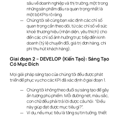
sâu về doanh nghiệp và thị trường, một trong
những sản phẩm đầu ra quan trọng nhất là
một bộ KPIs rõ ràng.
Chúng tôi sẽ cùng bạn xác định các chỉ số
quan trọng cần theo dõi, từ các chỉ số về sức
khoẻ thương hiệu (nhận diện, yêu thích) cho
đến các chỉ số ảnh hưởng trực tiếp đến kinh
doanh (tỷ lệ chuyển đổi, giá trị đơn hàng, chi
phí thu hút khách hàng).
Giai đoạn 2 – DEVELOP (Kiến Tạo): Sáng Tạo 
Có Mục Đích
Mọi giải pháp sáng tạo của chúng tôi đều được phát 
triển để phục vụ cho các KPI đã xác định ở giai đoạn 1.
Chúng tôi không theo đuổi sự sáng tạo để gây
ấn tượng phù phiếm. Mỗi đường nét, màu sắc,
con chữ đều phải trả lời được câu hỏi: “Điều
này giúp đạt được mục tiêu gì?”.
Ví dụ, nếu mục tiêu là tăng sự tin tưởng, thiết