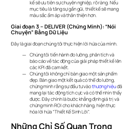
kế sẽ ưu tiên sự chuyên nghiệp, rõ ràng. Nếu
mục tiêu là tăng sự gần gũi, thiết kế sẽ mang
màu sắc ấm áp và thân thiện hơn.
Giai đoạn 3 – DELIVER (Chứng Minh): “Nói 
Chuyện” Bằng Dữ Liệu
Đây là giai đoạn chúng tôi thực hiện lời hứa của mình.
Chúng tôi tiến hành đo lường, phân tích và
báo cáo về tác động của giải pháp thiết kế lên
các KPI đã cam kết.
Chúng tôi không chỉ bàn giao một sản phẩm
đẹp. Bàn giao một kết quả có thể đo lường,
chứng minh rằng sự đầu tư vào
thương hiệu
đã
mang lại tác động tích cực và có thể nhìn thấy
được. Đây chính là bước khẳng định giá trị và
chứng minh ROI cho khách hàng, hiện thực
hóa lời hứa “Thiết Kế Sinh Lời”.
Những Chỉ Số Quan Trọng 